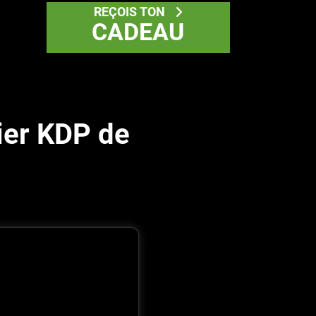
REÇOIS TON
CADEAU
ier KDP de