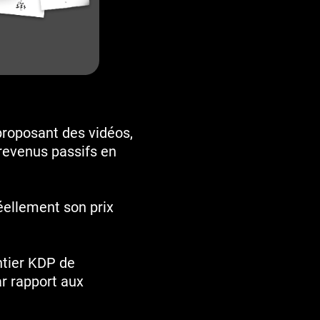
proposant des vidéos,
revenus passifs en
éellement son prix
ntier KDP de
ar rapport aux